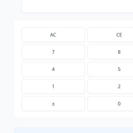
AC
CE
7
8
4
5
1
2
±
0