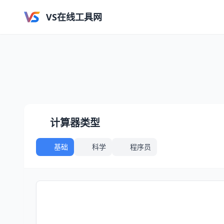
VS在线工具网
计算器类型
基础
科学
程序员